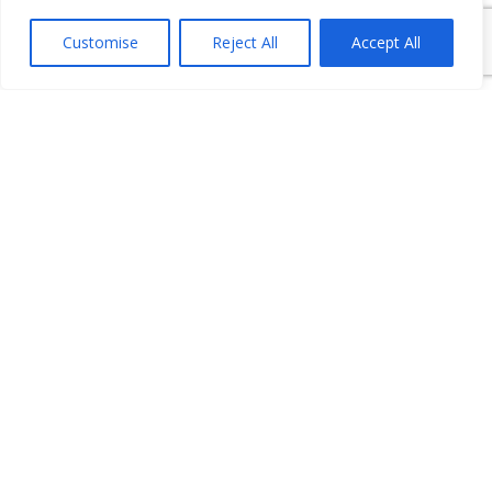
formulaire de contact
Customise
Reject All
Accept All
Par téléphone :
0805 386 565
(appel gratuit)
Par email :
info@geb-solutions.com
INFORMATION
DÉSHYDRATEURS
PROFESSIONNELS
GEB SOLUTIONS