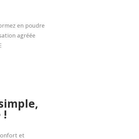
sformez en poudre
sation agréée
E
simple,
 !
confort et