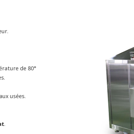
aéré
ue
sées
apide
t assurée
 machine