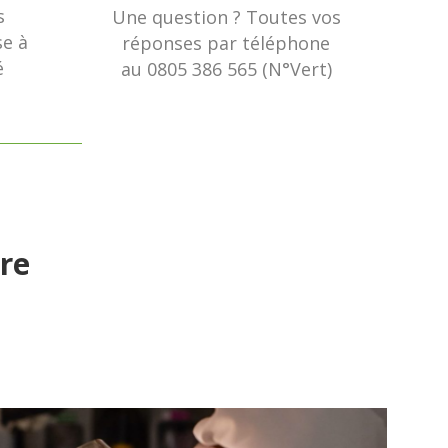
é
au
0805 386 565
(N°
Vert)
re