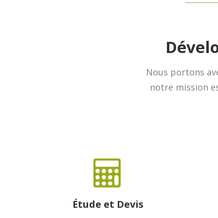
Dévelo
Nous portons ave
notre mission es
Étude et Devis
C’est gratuit !
L’in
Prenons rendez-vous et
ra