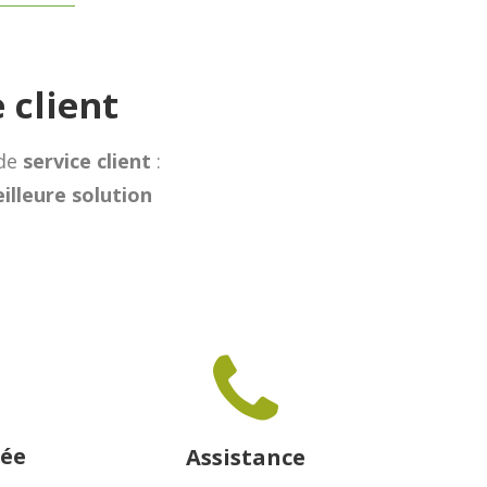
 client
de
service client
:
illeure solution
rée
Assistance
s
Une question ? Toutes vos
se à
réponses par téléphone