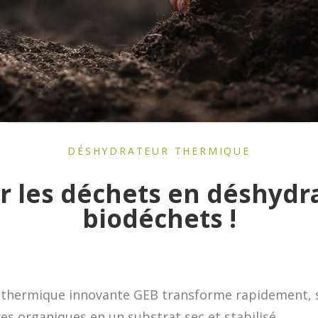
DÉSHYDRATEUR THERMIQUE
r les déchets en déshydr
biodéchets !
 thermique innovante GEB transforme rapidement, su
es organiques en un substrat sec et stabilisé.