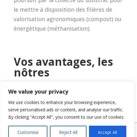
le mettre à disposition des filières de
valorisation agronomiques (compost) ou
énergétique (méthanisation).
Vos avantages, les
nôtres
We value your privacy
Puisque vous divisez par 5 votre quantité
de déchets alimentaires,
vous divisez par
We use cookies to enhance your browsing experience,
serve personalised ads or content, and analyse our traffic.
5
votre empreinte carbone.
By clicking "Accept All", you consent to our use of cookies.
Vous profitez d’une image éco-
Customise
Reject All
Accept All