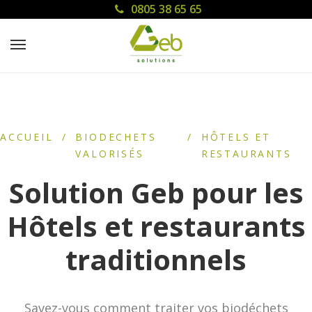
0805 38 65 65
ACCUEIL
/
BIODECHETS
/
HÔTELS ET
VALORISÉS
RESTAURANTS
Solution Geb pour les
Hôtels et restaurants
traditionnels
Savez-vous comment traiter vos biodéchets